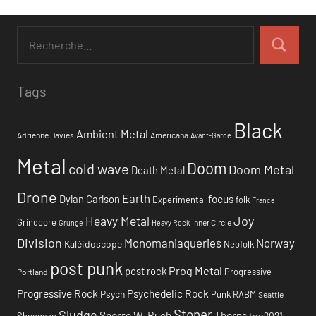
Tags
Black
Ambient Metal
Adrienne Davies
Americana
Avant-Garde
Metal
Doom
cold wave
Doom Metal
Death Metal
Drone
Earth
focus
Dylan Carlson
Experimental
folk
France
Heavy Metal
Joy
Grindcore
Inner Circle
Grunge
Heavy Rock
Division
Monomaniaqueries
Norway
Kaléidoscope
Neofolk
post punk
Prog Metal
post rock
Progressive
Portland
Progressive Rock
Psychedelic Rock
Psych
Punk
RABM
Seattle
Stoner
Sludge
Snorre W. Ruch
Thorns
top2021
Shoegaze