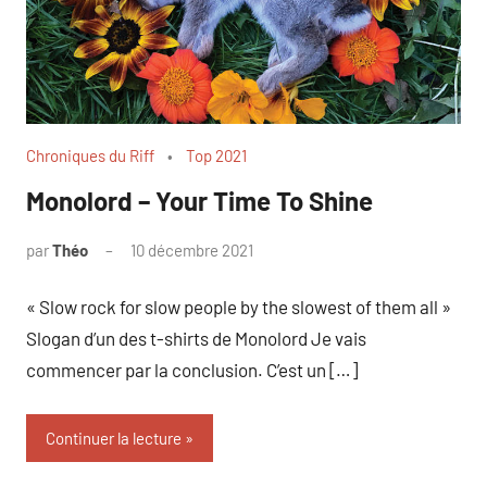
Chroniques du Riff
Top 2021
Monolord – Your Time To Shine
par
Théo
10 décembre 2021
1
commentaire
« Slow rock for slow people by the slowest of them all »
Slogan d’un des t-shirts de Monolord Je vais
commencer par la conclusion. C’est un […]
Continuer la lecture