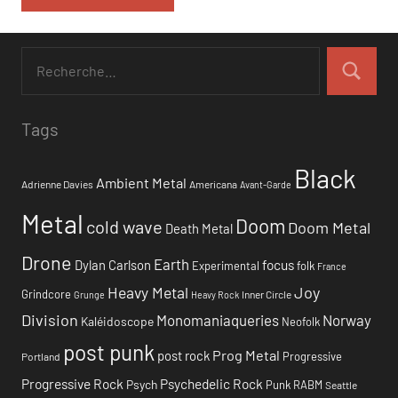
Tags
Black
Ambient Metal
Adrienne Davies
Americana
Avant-Garde
Metal
Doom
cold wave
Doom Metal
Death Metal
Drone
Earth
focus
Dylan Carlson
Experimental
folk
France
Heavy Metal
Joy
Grindcore
Inner Circle
Grunge
Heavy Rock
Division
Monomaniaqueries
Norway
Kaléidoscope
Neofolk
post punk
Prog Metal
post rock
Progressive
Portland
Progressive Rock
Psychedelic Rock
Psych
Punk
RABM
Seattle