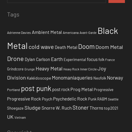
Tags
Black
Ambient Metal
Adrienne Davies
Americana
Avant-Garde
Metal
Doom
cold wave
Doom Metal
Death Metal
Drone
Earth
focus
Dylan Carlson
Experimental
folk
France
Heavy Metal
Joy
Grindcore
Inner Circle
Grunge
Heavy Rock
Division
Monomaniaqueries
Norway
Kaléidoscope
Neofolk
post punk
Prog Metal
post rock
Progressive
Portland
Progressive Rock
Psychedelic Rock
Psych
Punk
RABM
Seattle
Stoner
Sludge
Snorre W. Ruch
Thorns
top2021
Shoegaze
UK
Vietnam