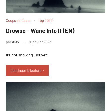
Coups de Coeur
Top 2022
Drowse – Wane Into It (EN)
par
Alex
8 janvier 2023
It’s not snowing just yet.
Continuer la lecture