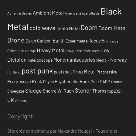
Black
Ambient Metal
Adrienne Davies
Americana
Avant-Garde
Metal
Doom
cold wave
Doom Metal
Death Metal
Drone
Earth
focus
Dylan Carlson
Experimental
folk
France
Heavy Metal
Joy
Grindcore
Inner Circle
Grunge
Heavy Rock
Division
Monomaniaqueries
Norway
Kaléidoscope
Neofolk
post punk
Prog Metal
post rock
Progressive
Portland
Progressive Rock
Psychedelic Rock
Psych
Punk
RABM
Seattle
Stoner
Sludge
Snorre W. Ruch
Thorns
top2021
Shoegaze
UK
Vietnam
Copyright
Site crée et maintenu par Alexandre Mougel – Tous droits