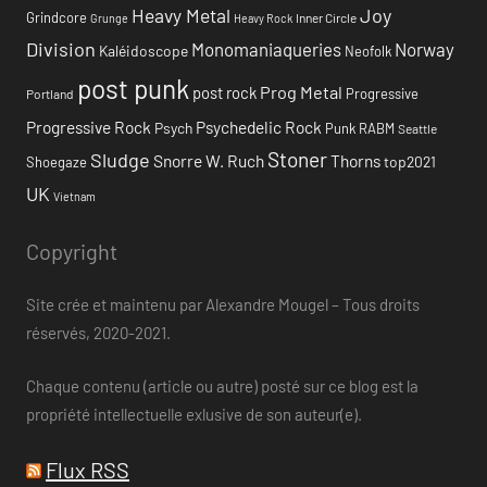
Heavy Metal
Joy
Grindcore
Inner Circle
Grunge
Heavy Rock
Division
Monomaniaqueries
Norway
Kaléidoscope
Neofolk
post punk
Prog Metal
post rock
Progressive
Portland
Progressive Rock
Psychedelic Rock
Psych
Punk
RABM
Seattle
Stoner
Sludge
Snorre W. Ruch
Thorns
top2021
Shoegaze
UK
Vietnam
Copyright
Site crée et maintenu par Alexandre Mougel – Tous droits
réservés, 2020-2021.
Chaque contenu (article ou autre) posté sur ce blog est la
propriété intellectuelle exlusive de son auteur(e).
Flux RSS