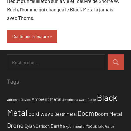
Début d’un feuilleton sur la vie et l’oeuvre de Snorre W.
Ruch, l’homme qui changea le Black Metal à jamais
avec Thorns.
Continuer la lecture
Tags
Black
Ambient Metal
Adrienne Davies
Americana
Avant-Garde
Metal
Doom
cold wave
Doom Metal
Death Metal
Drone
Earth
focus
Dylan Carlson
Experimental
folk
France