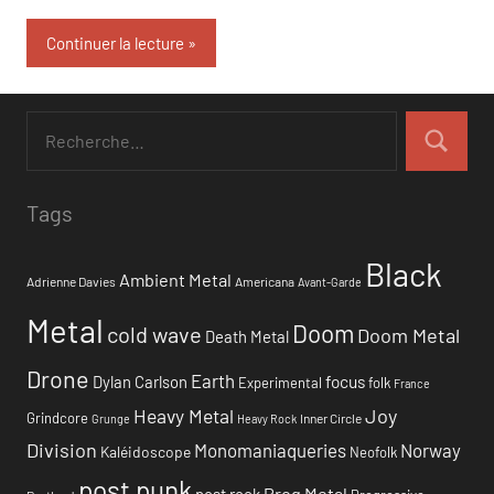
Continuer la lecture
Tags
Black
Ambient Metal
Adrienne Davies
Americana
Avant-Garde
Metal
Doom
cold wave
Doom Metal
Death Metal
Drone
Earth
focus
Dylan Carlson
Experimental
folk
France
Heavy Metal
Joy
Grindcore
Inner Circle
Grunge
Heavy Rock
Division
Monomaniaqueries
Norway
Kaléidoscope
Neofolk
post punk
Prog Metal
post rock