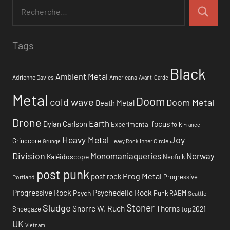
Tags
Black
Ambient Metal
Adrienne Davies
Americana
Avant-Garde
Metal
Doom
cold wave
Doom Metal
Death Metal
Drone
Earth
focus
Dylan Carlson
Experimental
folk
France
Heavy Metal
Joy
Grindcore
Inner Circle
Grunge
Heavy Rock
Division
Monomaniaqueries
Norway
Kaléidoscope
Neofolk
post punk
Prog Metal
post rock
Progressive
Portland
Progressive Rock
Psychedelic Rock
Psych
Punk
RABM
Seattle
Stoner
Sludge
Snorre W. Ruch
Thorns
top2021
Shoegaze
UK
Vietnam