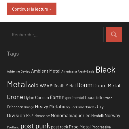
Continuer la lecture
Tags
Black
Ambient Metal
Adrienne Davies
Americana
Avant-Garde
Metal
Doom
cold wave
Doom Metal
Death Metal
Drone
Earth
focus
Dylan Carlson
Experimental
folk
France
Heavy Metal
Joy
Grindcore
Inner Circle
Grunge
Heavy Rock
Division
Monomaniaqueries
Norway
Kaléidoscope
Neofolk
post punk
Prog Metal
post rock
Progressive
Portland