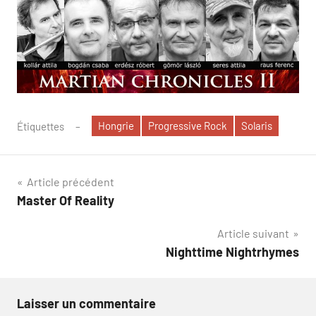
Hongrie
Progressive Rock
Solaris
Étiquettes
Navigation
Article précédent
Master Of Reality
de
Article suivant
l’article
Nighttime Nightrhymes
Laisser un commentaire