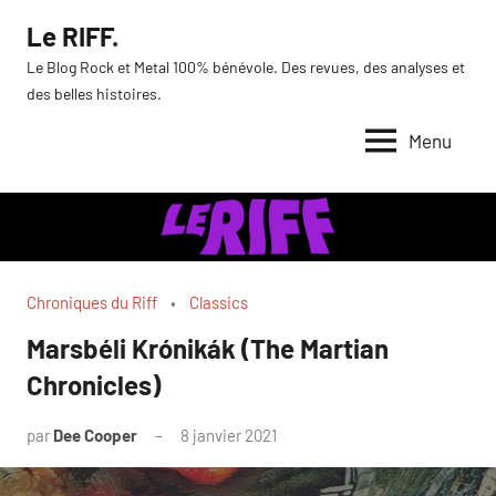
Aller
Le RIFF.
au
Le Blog Rock et Metal 100% bénévole. Des revues, des analyses et
contenu
des belles histoires.
Menu
Chroniques du Riff
Classics
Marsbéli Krónikák (The Martian
Chronicles)
par
Dee Cooper
8 janvier 2021
Aucun
commentaire