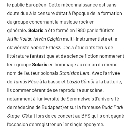
le public Européen. Cette méconnaissance est sans
doute due à la censure d’état à l’époque de la formation
du groupe concernant la musique rock en
générale.
Solaris
a été formé en 1980 par le flûtiste
Attila Kollár, István Cziglán
multi-instrumentiste et le
claviériste
Róbert Erdész
. Ces 3 étudiants férus de
littérature fantastique et de science fiction nommèrent
leur groupe
Solaris
en hommage au roman du même
nom de l’auteur polonais
Stanislas Lem
. Avec l’arrivée
de
Tamás Pócs
à la basse et
László Gömör
à la batterie,
ils commencèrent de se reproduire sur scène,
notamment à l’université de Semmelweis (l’université
de médecine de Budapest) et sur la fameuse
Buda Park
Stage
. C’était lors de ce concert au BPS qu’ils ont gagné
l’occasion d’enregistrer un 1er single éponyme.