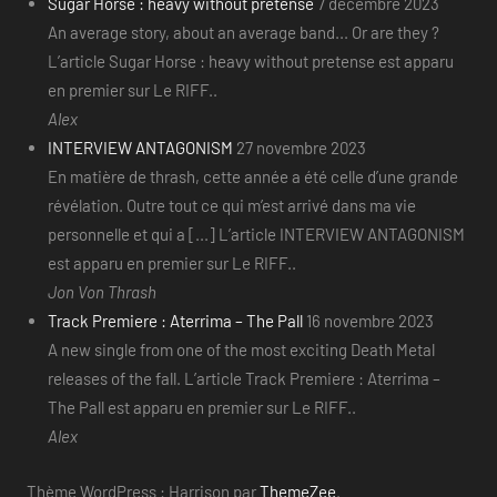
Sugar Horse : heavy without pretense
7 décembre 2023
An average story, about an average band... Or are they ?
L’article Sugar Horse : heavy without pretense est apparu
en premier sur Le RIFF..
Alex
INTERVIEW ANTAGONISM
27 novembre 2023
En matière de thrash, cette année a été celle d’une grande
révélation. Outre tout ce qui m’est arrivé dans ma vie
personnelle et qui a [...] L’article INTERVIEW ANTAGONISM
est apparu en premier sur Le RIFF..
Jon Von Thrash
Track Premiere : Aterrima – The Pall
16 novembre 2023
A new single from one of the most exciting Death Metal
releases of the fall. L’article Track Premiere : Aterrima –
The Pall est apparu en premier sur Le RIFF..
Alex
Thème WordPress : Harrison par
ThemeZee
.