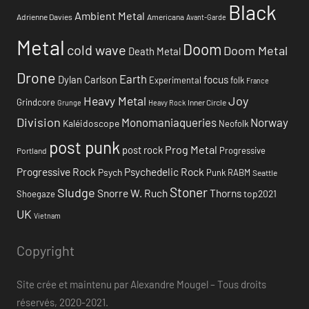
Black
Ambient Metal
Adrienne Davies
Americana
Avant-Garde
Metal
Doom
cold wave
Doom Metal
Death Metal
Drone
Earth
focus
Dylan Carlson
Experimental
folk
France
Heavy Metal
Joy
Grindcore
Inner Circle
Grunge
Heavy Rock
Division
Monomaniaqueries
Norway
Kaléidoscope
Neofolk
post punk
Prog Metal
post rock
Progressive
Portland
Progressive Rock
Psychedelic Rock
Psych
Punk
RABM
Seattle
Stoner
Sludge
Snorre W. Ruch
Thorns
top2021
Shoegaze
UK
Vietnam
Copyright
Site crée et maintenu par Alexandre Mougel – Tous droits
réservés, 2020-2021.