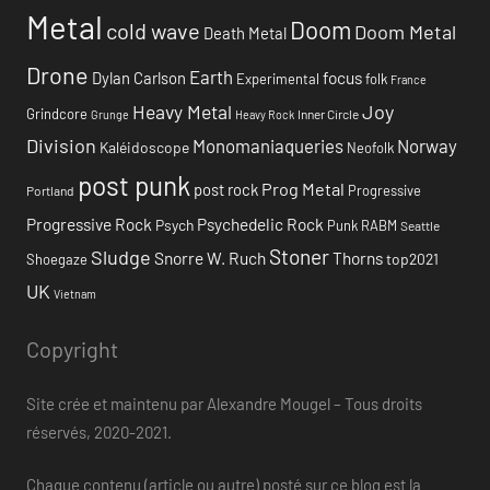
Metal
Doom
cold wave
Doom Metal
Death Metal
Drone
Earth
focus
Dylan Carlson
Experimental
folk
France
Heavy Metal
Joy
Grindcore
Inner Circle
Grunge
Heavy Rock
Division
Monomaniaqueries
Norway
Kaléidoscope
Neofolk
post punk
Prog Metal
post rock
Progressive
Portland
Progressive Rock
Psychedelic Rock
Psych
Punk
RABM
Seattle
Stoner
Sludge
Snorre W. Ruch
Thorns
top2021
Shoegaze
UK
Vietnam
Copyright
Site crée et maintenu par Alexandre Mougel – Tous droits
réservés, 2020-2021.
Chaque contenu (article ou autre) posté sur ce blog est la