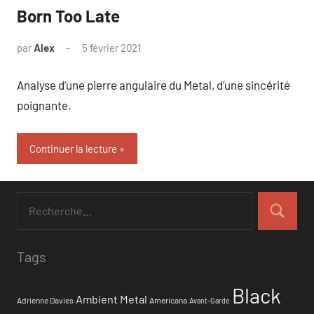
Born Too Late
par
Alex
5 février 2021
Analyse d’une pierre angulaire du Metal, d’une sincérité
poignante.
Continuer la lecture
Tags
Black
Ambient Metal
Adrienne Davies
Americana
Avant-Garde