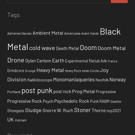
Tags
Black
Ambient Metal
Adrienne Davies
Americana
Avant-Garde
Metal
Doom
cold wave
Doom Metal
Death Metal
Drone
Earth
focus
Dylan Carlson
Experimental
folk
France
Heavy Metal
Joy
Grindcore
Inner Circle
Grunge
Heavy Rock
Division
Monomaniaqueries
Norway
Kaléidoscope
Neofolk
post punk
Prog Metal
post rock
Progressive
Portland
Progressive Rock
Psychedelic Rock
Psych
Punk
RABM
Seattle
Stoner
Sludge
Snorre W. Ruch
Thorns
top2021
Shoegaze
UK
Vietnam