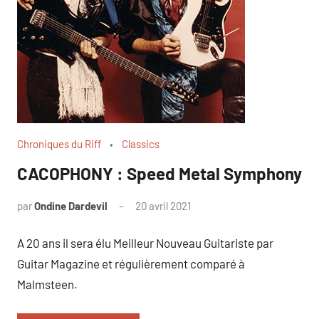
Chroniques du Riff
Classics
CACOPHONY : Speed Metal Symphony
par
Ondine Dardevil
20 avril 2021
A 20 ans il sera élu Meilleur Nouveau Guitariste par
Guitar Magazine et régulièrement comparé à
Malmsteen.