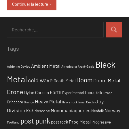
Continuer la lecture
Tags
Black
Ambient Metal
Adrienne Davies
Americana
Avant-Garde
Metal
Doom
cold wave
Doom Metal
Death Metal
Drone
Earth
focus
Dylan Carlson
Experimental
folk
France
Heavy Metal
Joy
Grindcore
Inner Circle
Grunge
Heavy Rock
Division
Monomaniaqueries
Norway
Kaléidoscope
Neofolk
post punk
Prog Metal
post rock
Progressive
Portland