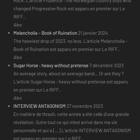
Rock. L’article Prudence : the Norwegian country boys who
changed Progressive Rock est apparu en premier sur Le
RIFF..
Alex
Melancholia – Book of Ruination
21 janvier 2024
The heaviest drop of 2023, no less. L’article Melancholia –
Book of Ruination est apparu en premier sur Le RIFF..
Alex
Sugar Horse : heavy without pretense
7 décembre 2023
An average story, about an average band... Or are they ?
L’article Sugar Horse : heavy without pretense est apparu
en premier sur Le RIFF..
Alex
INTERVIEW ANTAGONISM
27 novembre 2023
En matière de thrash, cette année a été celle d’une grande
révélation. Outre tout ce qui m’est arrivé dans ma vie
personnelle et qui a [...] L’article INTERVIEW ANTAGONISM
est apparu en premier sur Le RIFF..