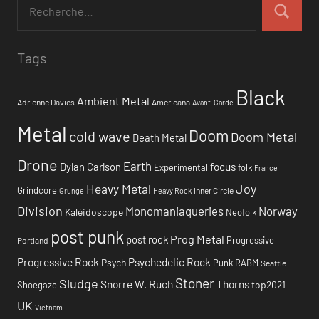
Tags
Black
Ambient Metal
Adrienne Davies
Americana
Avant-Garde
Metal
Doom
cold wave
Doom Metal
Death Metal
Drone
Earth
focus
Dylan Carlson
Experimental
folk
France
Heavy Metal
Joy
Grindcore
Inner Circle
Grunge
Heavy Rock
Division
Monomaniaqueries
Norway
Kaléidoscope
Neofolk
post punk
Prog Metal
post rock
Progressive
Portland
Progressive Rock
Psychedelic Rock
Psych
Punk
RABM
Seattle
Stoner
Sludge
Snorre W. Ruch
Thorns
top2021
Shoegaze
UK
Vietnam