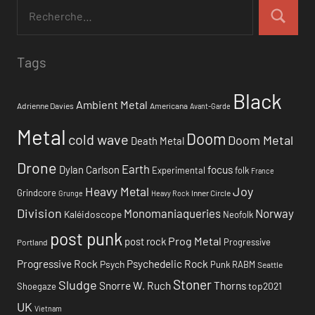
Tags
Black
Ambient Metal
Adrienne Davies
Americana
Avant-Garde
Metal
Doom
cold wave
Doom Metal
Death Metal
Drone
Earth
focus
Dylan Carlson
Experimental
folk
France
Heavy Metal
Joy
Grindcore
Inner Circle
Grunge
Heavy Rock
Division
Monomaniaqueries
Norway
Kaléidoscope
Neofolk
post punk
Prog Metal
post rock
Progressive
Portland
Progressive Rock
Psychedelic Rock
Psych
Punk
RABM
Seattle
Stoner
Sludge
Snorre W. Ruch
Thorns
top2021
Shoegaze
UK
Vietnam