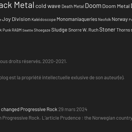
ack Metal
Doom
cold wave
Doom Metal
Death Metal
Joy Division
Monomaniaqueries
Norway
Kaléidoscope
Neofolk
e
Po
Stoner
Sludge
k
Snorre W. Ruch
Thorns
Punk
RABM
Shoegaze
Seattle
Tous droits réservés, 2020-2021.
log est la propriété intellectuelle exlusive de son auteur(e).
o changed Progressive Rock
29 mars 2024
ian Progressive Rock. L’article Prudence : the Norwegian count