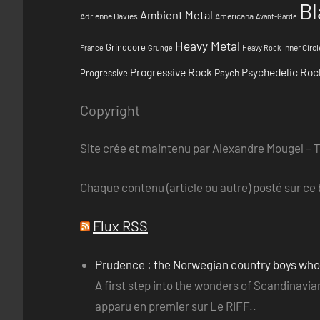
Bl
Ambient Metal
Adrienne Davies
Americana
Avant-Garde
Heavy Metal
Grindcore
Inner Circl
France
Grunge
Heavy Rock
Progressive Rock
Psychedelic Roc
Psych
Progressive
Copyright
Site crée et maintenu par Alexandre Mougel – 
Chaque contenu (article ou autre) posté sur ce b
Flux RSS
Prudence : the Norwegian country boys wh
A first step into the wonders of Scandinav
apparu en premier sur Le RIFF..