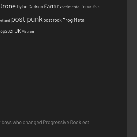
Drone
Earth
focus
Dylan Carlson
Experimental
folk
post punk
Prog Metal
post rock
rtland
UK
top2021
Vietnam
ry boys who changed Progressive Rock est