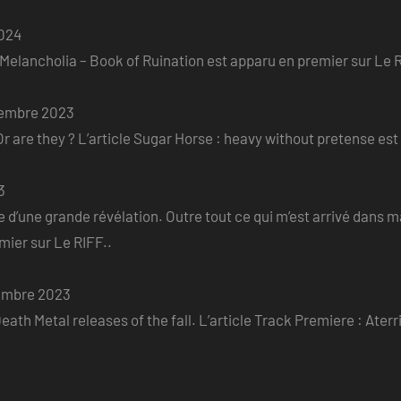
2024
e Melancholia – Book of Ruination est apparu en premier sur Le R
embre 2023
r are they ? L’article Sugar Horse : heavy without pretense est
3
 d’une grande révélation. Outre tout ce qui m’est arrivé dans ma v
er sur Le RIFF..
embre 2023
eath Metal releases of the fall. L’article Track Premiere : Ater