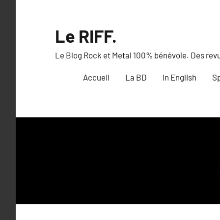
Aller
au
Le RIFF.
contenu
Le Blog Rock et Metal 100% bénévole. Des revue
Accueil
La BD
In English
Sp