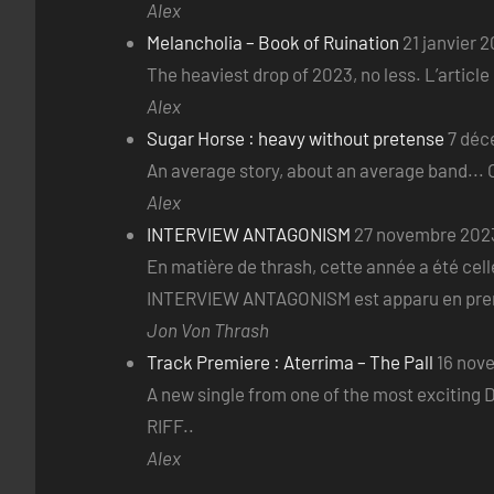
Alex
Melancholia – Book of Ruination
21 janvier 
The heaviest drop of 2023, no less. L’articl
Alex
Sugar Horse : heavy without pretense
7 déc
An average story, about an average band... O
Alex
INTERVIEW ANTAGONISM
27 novembre 202
En matière de thrash, cette année a été celle
INTERVIEW ANTAGONISM est apparu en premi
Jon Von Thrash
Track Premiere : Aterrima – The Pall
16 nov
A new single from one of the most exciting D
RIFF..
Alex