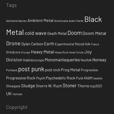
Tags
Black
Ambient Metal
Adrienne Davies
Americana
Avant-Garde
Metal
Doom
cold wave
Doom Metal
Death Metal
Drone
Earth
focus
Dylan Carlson
Experimental
folk
France
Heavy Metal
Joy
Grindcore
Inner Circle
Grunge
Heavy Rock
Division
Monomaniaqueries
Norway
Kaléidoscope
Neofolk
post punk
Prog Metal
post rock
Progressive
Portland
Progressive Rock
Psychedelic Rock
Psych
Punk
RABM
Seattle
Stoner
Sludge
Snorre W. Ruch
Thorns
top2021
Shoegaze
UK
Vietnam
Copyright