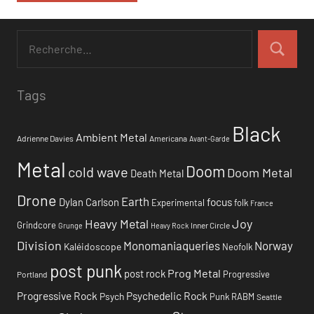
Tags
Black
Ambient Metal
Adrienne Davies
Americana
Avant-Garde
Metal
Doom
cold wave
Doom Metal
Death Metal
Drone
Earth
focus
Dylan Carlson
Experimental
folk
France
Heavy Metal
Joy
Grindcore
Inner Circle
Grunge
Heavy Rock
Division
Monomaniaqueries
Norway
Kaléidoscope
Neofolk
post punk
Prog Metal
post rock
Progressive
Portland
Progressive Rock
Psychedelic Rock
Psych
Punk
RABM
Seattle