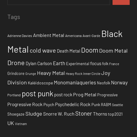
Tags
Black
Ambient Metal
Adrienne Davies
Americana
Avant-Garde
Metal
Doom
cold wave
Doom Metal
Death Metal
Drone
Earth
focus
Dylan Carlson
Experimental
folk
France
Heavy Metal
Joy
Grindcore
Inner Circle
Grunge
Heavy Rock
Division
Monomaniaqueries
Norway
Kaléidoscope
Neofolk
post punk
Prog Metal
post rock
Progressive
Portland
Progressive Rock
Psychedelic Rock
Psych
Punk
RABM
Seattle
Stoner
Sludge
Snorre W. Ruch
Thorns
top2021
Shoegaze
UK
Vietnam