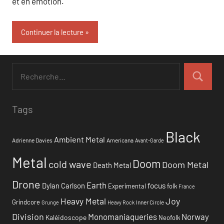
et en émotion.
Continuer la lecture
Tags
Black
Ambient Metal
Adrienne Davies
Americana
Avant-Garde
Metal
Doom
cold wave
Doom Metal
Death Metal
Drone
Earth
focus
Dylan Carlson
Experimental
folk
France
Heavy Metal
Joy
Grindcore
Inner Circle
Grunge
Heavy Rock
Division
Monomaniaqueries
Norway
Kaléidoscope
Neofolk