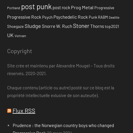
post punk
Prog Metal
post rock
Progressive
Portland
Progressive Rock
Psychedelic Rock
Psych
Punk
RABM
Seattle
Stoner
Sludge
Snorre W. Ruch
Thorns
top2021
Shoegaze
UK
Vietnam
Copyright
Site crée et maintenu par Alexandre Mougel – Tous droits
réservés, 2020-2021.
Chaque contenu (article ou autre) posté sur ce blog est la
propriété intellectuelle exlusive de son auteur(e).
Flux RSS
Prudence : the Norwegian country boys who changed
Progressive Rock
29 mars 2024