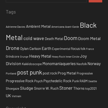
Tags
Black
Ambient Metal
Adrienne Davies
Americana
Avant-Garde
Metal
Doom
cold wave
Doom Metal
Death Metal
Drone
Earth
focus
Dylan Carlson
Experimental
folk
France
Heavy Metal
Joy
Grindcore
Inner Circle
Grunge
Heavy Rock
Division
Monomaniaqueries
Norway
Kaléidoscope
Neofolk
post punk
Prog Metal
post rock
Progressive
Portland
Progressive Rock
Psychedelic Rock
Psych
Punk
RABM
Seattle
Stoner
Sludge
Snorre W. Ruch
Thorns
top2021
Shoegaze
UK
Vietnam