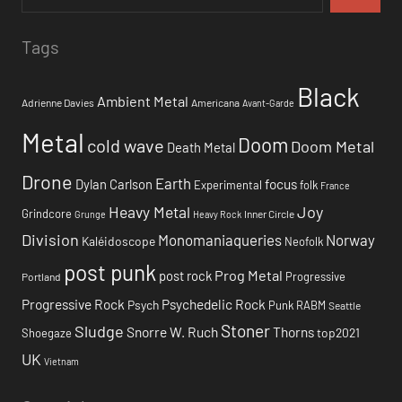
Tags
Black
Ambient Metal
Adrienne Davies
Americana
Avant-Garde
Metal
Doom
cold wave
Doom Metal
Death Metal
Drone
Earth
focus
Dylan Carlson
Experimental
folk
France
Heavy Metal
Joy
Grindcore
Inner Circle
Grunge
Heavy Rock
Division
Monomaniaqueries
Norway
Kaléidoscope
Neofolk
post punk
Prog Metal
post rock
Progressive
Portland
Progressive Rock
Psychedelic Rock
Psych
Punk
RABM
Seattle
Stoner
Sludge
Snorre W. Ruch
Thorns
top2021
Shoegaze
UK
Vietnam