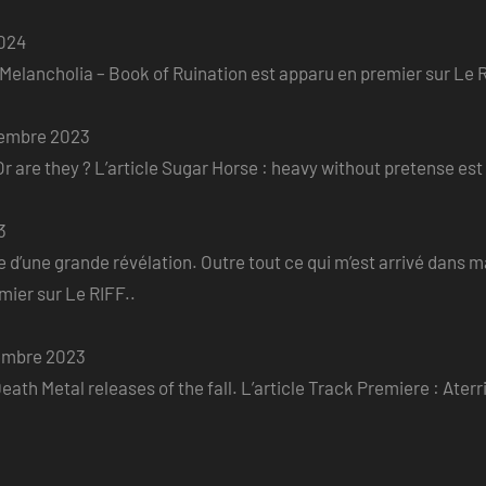
2024
e Melancholia – Book of Ruination est apparu en premier sur Le R
embre 2023
r are they ? L’article Sugar Horse : heavy without pretense est
3
 d’une grande révélation. Outre tout ce qui m’est arrivé dans ma v
er sur Le RIFF..
embre 2023
eath Metal releases of the fall. L’article Track Premiere : Ater