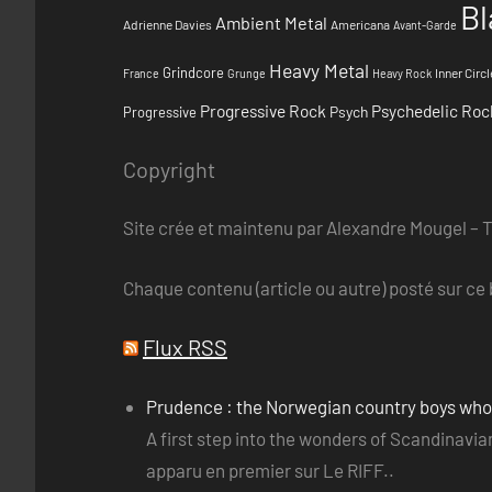
Bl
Ambient Metal
Adrienne Davies
Americana
Avant-Garde
Heavy Metal
Grindcore
Inner Circl
France
Grunge
Heavy Rock
Progressive Rock
Psychedelic Roc
Psych
Progressive
Copyright
Site crée et maintenu par Alexandre Mougel – 
Chaque contenu (article ou autre) posté sur ce b
Flux RSS
Prudence : the Norwegian country boys wh
A first step into the wonders of Scandinav
apparu en premier sur Le RIFF..