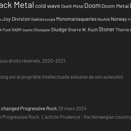
ack Metal
Doom
cold wave
Doom Metal
Death Metal
Joy Division
Monomaniaqueries
Norway
Kaléidoscope
Neofolk
e
Po
Stoner
Sludge
k
Snorre W. Ruch
Thorns
Punk
RABM
Shoegaze
Seattle
Tous droits réservés, 2020-2021.
log est la propriété intellectuelle exlusive de son auteur(e).
o changed Progressive Rock
29 mars 2024
ian Progressive Rock. L’article Prudence : the Norwegian count