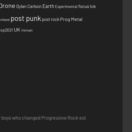
Drone
Earth
focus
Dylan Carlson
Experimental
folk
post punk
Prog Metal
post rock
rtland
UK
top2021
Vietnam
ry boys who changed Progressive Rock est