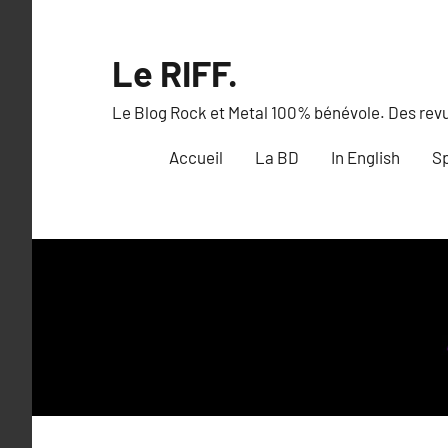
Aller
au
Le RIFF.
contenu
Le Blog Rock et Metal 100% bénévole. Des revue
Accueil
La BD
In English
Sp