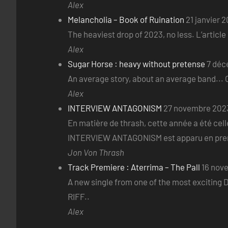
Alex
Melancholia – Book of Ruination
21 janvier 
The heaviest drop of 2023, no less. L’articl
Alex
Sugar Horse : heavy without pretense
7 déc
An average story, about an average band... O
Alex
INTERVIEW ANTAGONISM
27 novembre 202
En matière de thrash, cette année a été celle
INTERVIEW ANTAGONISM est apparu en premi
Jon Von Thrash
Track Premiere : Aterrima – The Pall
16 nov
A new single from one of the most exciting D
RIFF..
Alex