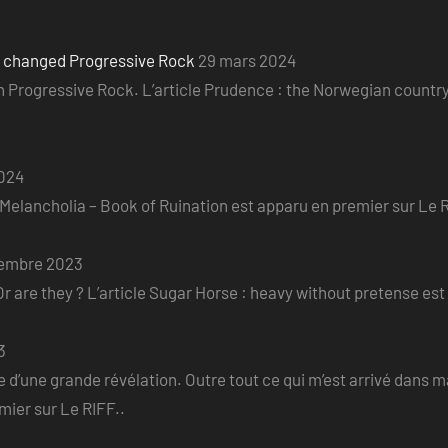
o changed Progressive Rock
29 mars 2024
ian Progressive Rock. L’article Prudence : the Norwegian count
2024
e Melancholia – Book of Ruination est apparu en premier sur Le R
embre 2023
r are they ? L’article Sugar Horse : heavy without pretense est
3
 d’une grande révélation. Outre tout ce qui m’est arrivé dans ma v
er sur Le RIFF..