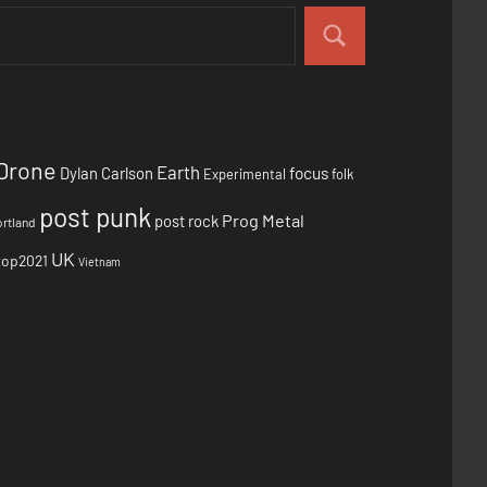
Drone
Earth
focus
Dylan Carlson
Experimental
folk
post punk
Prog Metal
post rock
rtland
UK
top2021
Vietnam