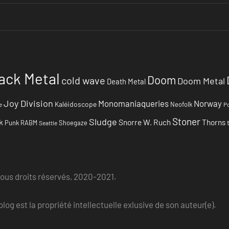
ack Metal
Doom
cold wave
Doom Metal
Death Metal
Joy Division
Monomaniaqueries
Norway
Kaléidoscope
Neofolk
e
Po
Stoner
Sludge
k
Snorre W. Ruch
Thorns
Punk
RABM
Shoegaze
Seattle
Tous droits réservés, 2020-2021.
log est la propriété intellectuelle exlusive de son auteur(e).