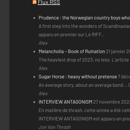
Flux RSS
Prudence : the Norwegian country boys wh
A first step into the wonders of Scandinav
apparu en premier sur Le RIFF..
Alex
Melancholia – Book of Ruination
21 janvier 
The heaviest drop of 2023, no less. L’articl
Alex
Sugar Horse : heavy without pretense
7 déc
An average story, about an average band... O
Alex
INTERVIEW ANTAGONISM
27 novembre 202
En matière de thrash, cette année a été celle
INTERVIEW ANTAGONISM est apparu en premi
Jon Von Thrash