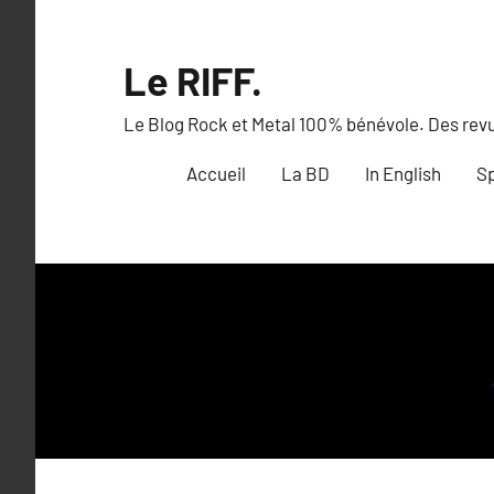
Aller
au
Le RIFF.
contenu
Le Blog Rock et Metal 100% bénévole. Des revue
Accueil
La BD
In English
Sp