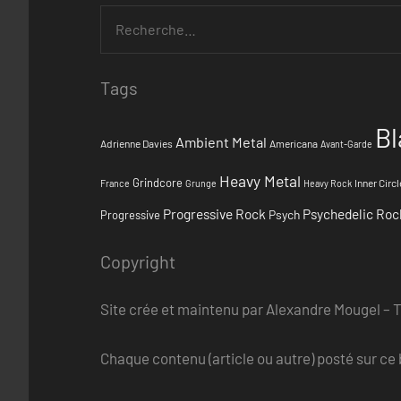
Tags
Bl
Ambient Metal
Adrienne Davies
Americana
Avant-Garde
Heavy Metal
Grindcore
Inner Circl
France
Grunge
Heavy Rock
Progressive Rock
Psychedelic Roc
Psych
Progressive
Copyright
Site crée et maintenu par Alexandre Mougel – 
Chaque contenu (article ou autre) posté sur ce b