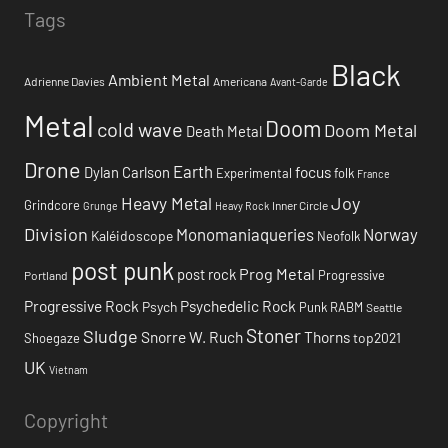
Tags
Black
Ambient Metal
Adrienne Davies
Americana
Avant-Garde
Metal
Doom
cold wave
Doom Metal
Death Metal
Drone
Earth
focus
Dylan Carlson
Experimental
folk
France
Heavy Metal
Joy
Grindcore
Inner Circle
Grunge
Heavy Rock
Division
Monomaniaqueries
Norway
Kaléidoscope
Neofolk
post punk
Prog Metal
post rock
Progressive
Portland
Progressive Rock
Psychedelic Rock
Psych
Punk
RABM
Seattle
Stoner
Sludge
Snorre W. Ruch
Thorns
top2021
Shoegaze
UK
Vietnam
Copyright