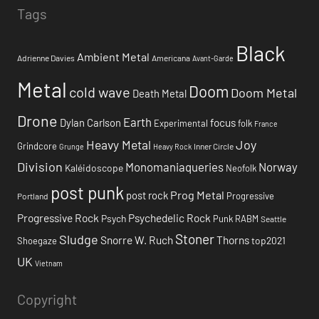
Tags
Black
Ambient Metal
Adrienne Davies
Americana
Avant-Garde
Metal
Doom
cold wave
Doom Metal
Death Metal
Drone
Earth
focus
Dylan Carlson
Experimental
folk
France
Heavy Metal
Joy
Grindcore
Inner Circle
Grunge
Heavy Rock
Division
Monomaniaqueries
Norway
Kaléidoscope
Neofolk
post punk
Prog Metal
post rock
Progressive
Portland
Progressive Rock
Psychedelic Rock
Psych
Punk
RABM
Seattle
Stoner
Sludge
Snorre W. Ruch
Thorns
top2021
Shoegaze
UK
Vietnam
Copyright