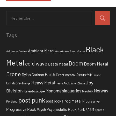
Tags
Black
Ambient Metal
Adrienne Davies
Americana
Avant-Garde
Metal
Doom
cold wave
Doom Metal
Death Metal
Drone
Earth
focus
Dylan Carlson
Experimental
folk
France
Heavy Metal
Joy
Grindcore
Inner Circle
Grunge
Heavy Rock
Division
Monomaniaqueries
Norway
Kaléidoscope
Neofolk
post punk
Prog Metal
post rock
Progressive
Portland
Progressive Rock
Psychedelic Rock
Psych
Punk
RABM
Seattle