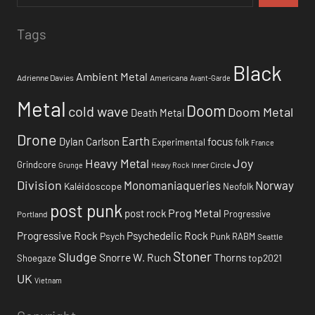
Tags
Black
Ambient Metal
Adrienne Davies
Americana
Avant-Garde
Metal
Doom
cold wave
Doom Metal
Death Metal
Drone
Earth
focus
Dylan Carlson
Experimental
folk
France
Heavy Metal
Joy
Grindcore
Inner Circle
Grunge
Heavy Rock
Division
Monomaniaqueries
Norway
Kaléidoscope
Neofolk
post punk
Prog Metal
post rock
Progressive
Portland
Progressive Rock
Psychedelic Rock
Psych
Punk
RABM
Seattle
Stoner
Sludge
Snorre W. Ruch
Thorns
top2021
Shoegaze
UK
Vietnam