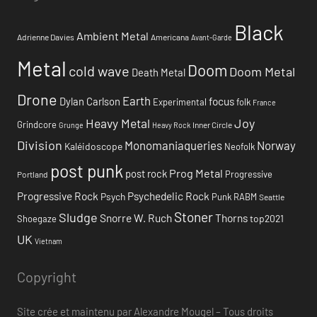
Black
Ambient Metal
Adrienne Davies
Americana
Avant-Garde
Metal
Doom
cold wave
Doom Metal
Death Metal
Drone
Earth
focus
Dylan Carlson
Experimental
folk
France
Heavy Metal
Joy
Grindcore
Inner Circle
Grunge
Heavy Rock
Division
Monomaniaqueries
Norway
Kaléidoscope
Neofolk
post punk
Prog Metal
post rock
Progressive
Portland
Progressive Rock
Psychedelic Rock
Psych
Punk
RABM
Seattle
Stoner
Sludge
Snorre W. Ruch
Thorns
top2021
Shoegaze
UK
Vietnam
Copyright
Site crée et maintenu par Alexandre Mougel – Tous droits