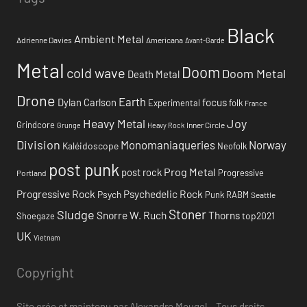
Black
Ambient Metal
Adrienne Davies
Americana
Avant-Garde
Metal
Doom
cold wave
Doom Metal
Death Metal
Drone
Earth
focus
Dylan Carlson
Experimental
folk
France
Heavy Metal
Joy
Grindcore
Inner Circle
Grunge
Heavy Rock
Division
Monomaniaqueries
Norway
Kaléidoscope
Neofolk
post punk
Prog Metal
post rock
Progressive
Portland
Progressive Rock
Psychedelic Rock
Psych
Punk
RABM
Seattle
Stoner
Sludge
Snorre W. Ruch
Thorns
top2021
Shoegaze
UK
Vietnam
Copyright
Site crée et maintenu par Alexandre Mougel – Tous droits