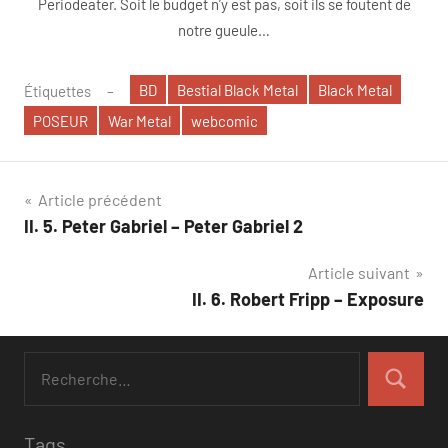
Periodeater. Soit le budget n’y est pas, soit ils se foutent de
notre gueule…
BD
Bestial Black Metal
Black Metal
Étiquettes
POSEUR
War Metal
webcomic
Navigation
Article précédent
II. 5. Peter Gabriel – Peter Gabriel 2
de
Article suivant
l’article
II. 6. Robert Fripp – Exposure
Tags