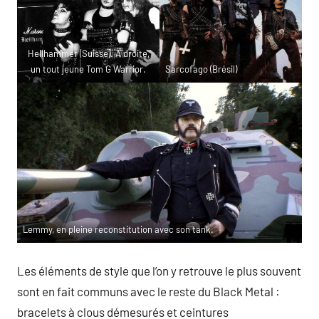
Hellhammer (Suisse). À droite,
un tout jeune Tom G Warrior.
Sarcofago (Brésil)
Lemmy, en pleine reconstitution avec son tank.
Les éléments de style que l’on y retrouve le plus souvent
sont en fait communs avec le reste du Black Metal :
bracelets à clous démesurés et ceintures