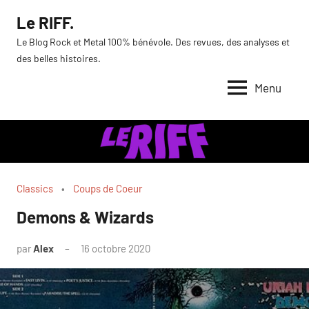
Aller
Le RIFF.
au
Le Blog Rock et Metal 100% bénévole. Des revues, des analyses et
contenu
des belles histoires.
Menu
Classics
Coups de Coeur
Demons & Wizards
par
Alex
16 octobre 2020