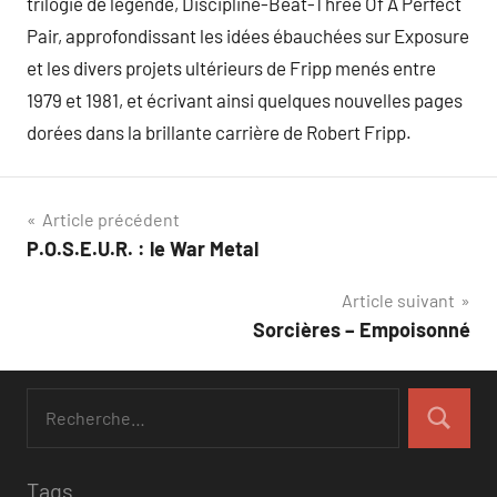
trilogie de légende, Discipline-Beat-Three Of A Perfect
Pair, approfondissant les idées ébauchées sur Exposure
et les divers projets ultérieurs de Fripp menés entre
1979 et 1981, et écrivant ainsi quelques nouvelles pages
dorées dans la brillante carrière de Robert Fripp.
Navigation
Article précédent
P.O.S.E.U.R. : le War Metal
de
Article suivant
l’article
Sorcières – Empoisonné
Tags