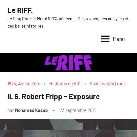
Aller
Le RIFF.
au
Le Blog Rock et Metal 100% bénévole. Des revues, des analyses et
contenu
des belles histoires.
Menu
1978, Année Zéro
Histoires du Riff
Post-prog/art rock
II. 6. Robert Fripp – Exposure
par
Mohamed Kaseb
23 septembre 2021