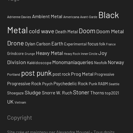
Black
Ambient Metal
Adrienne Davies
Americana
Avant-Garde
Metal
Doom
cold wave
Doom Metal
Death Metal
Drone
Earth
focus
Dylan Carlson
Experimental
folk
France
Heavy Metal
Joy
Grindcore
Inner Circle
Grunge
Heavy Rock
Division
Monomaniaqueries
Norway
Kaléidoscope
Neofolk
post punk
Prog Metal
post rock
Progressive
Portland
Progressive Rock
Psychedelic Rock
Psych
Punk
RABM
Seattle
Stoner
Sludge
Snorre W. Ruch
Thorns
top2021
Shoegaze
UK
Vietnam
Copyright
Site crée et maintenu par Alexandre Mougel – Tous droits