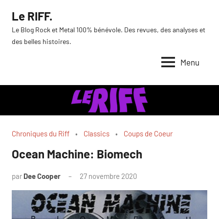
Aller
Le RIFF.
au
Le Blog Rock et Metal 100% bénévole. Des revues, des analyses et
contenu
des belles histoires.
Menu
Chroniques du Riff
Classics
Coups de Coeur
Ocean Machine: Biomech
par
Dee Cooper
27 novembre 2020
Aucun
commentaire