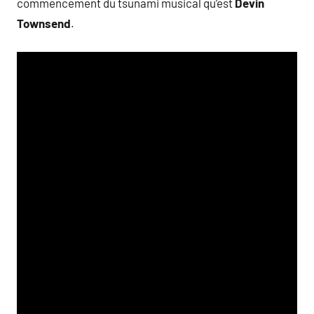
commencement du tsunami musical qu’est
Devin
Townsend
.