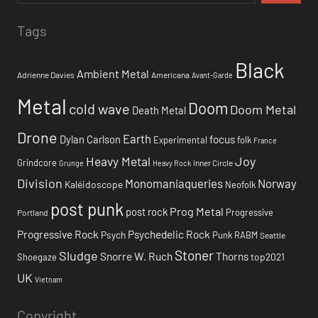
Tags
Black
Ambient Metal
Adrienne Davies
Americana
Avant-Garde
Metal
Doom
cold wave
Doom Metal
Death Metal
Drone
Earth
focus
Dylan Carlson
Experimental
folk
France
Heavy Metal
Joy
Grindcore
Inner Circle
Grunge
Heavy Rock
Division
Monomaniaqueries
Norway
Kaléidoscope
Neofolk
post punk
Prog Metal
post rock
Progressive
Portland
Progressive Rock
Psychedelic Rock
Psych
Punk
RABM
Seattle
Stoner
Sludge
Snorre W. Ruch
Thorns
top2021
Shoegaze
UK
Vietnam
Copyright