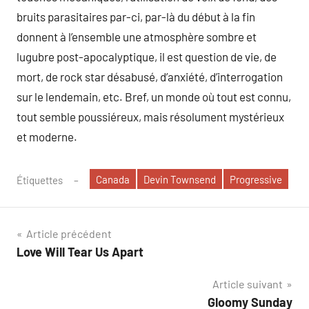
bruits parasitaires par-ci, par-là du début à la fin
donnent à l’ensemble une atmosphère sombre et
lugubre post-apocalyptique, il est question de vie, de
mort, de rock star désabusé, d’anxiété, d’interrogation
sur le lendemain, etc. Bref, un monde où tout est connu,
tout semble poussiéreux, mais résolument mystérieux
et moderne.
Canada
Devin Townsend
Progressive
Étiquettes
Navigation
Article précédent
Love Will Tear Us Apart
de
Article suivant
l’article
Gloomy Sunday