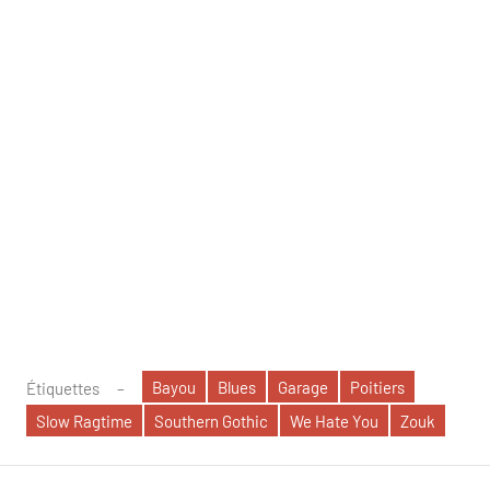
Bayou
Blues
Garage
Poitiers
Étiquettes
Slow Ragtime
Southern Gothic
We Hate You
Zouk