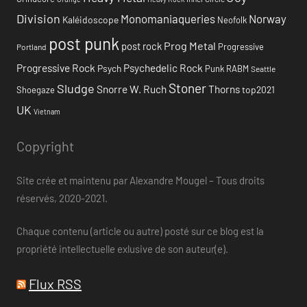
Division
Monomaniaqueries
Norway
Kaléidoscope
Neofolk
post punk
Prog Metal
post rock
Progressive
Portland
Progressive Rock
Psychedelic Rock
Psych
Punk
RABM
Seattle
Stoner
Sludge
Snorre W. Ruch
Thorns
top2021
Shoegaze
UK
Vietnam
Copyright
Site crée et maintenu par Alexandre Mougel – Tous droits
réservés, 2020-2021.
Chaque contenu (article ou autre) posté sur ce blog est la
propriété intellectuelle exlusive de son auteur(e).
Flux RSS