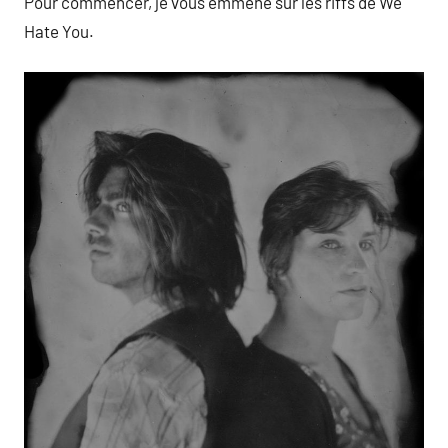
Pour commencer, je vous emmène sur les riffs de We
Hate You.