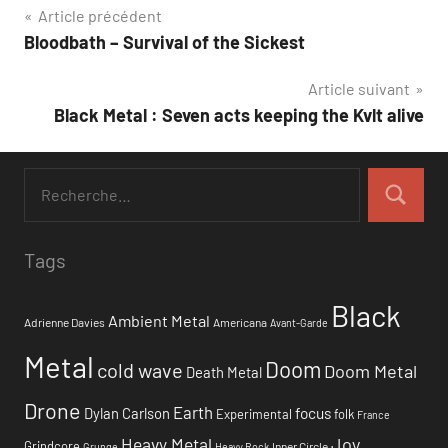
Navigation
Article précédent
Bloodbath – Survival of the Sickest
de
Article suivant
l’article
Black Metal : Seven acts keeping the Kvlt alive
Tags
Black
Ambient Metal
Adrienne Davies
Americana
Avant-Garde
Metal
Doom
cold wave
Doom Metal
Death Metal
Drone
Earth
focus
Dylan Carlson
Experimental
folk
France
Heavy Metal
Joy
Grindcore
Inner Circle
Grunge
Heavy Rock