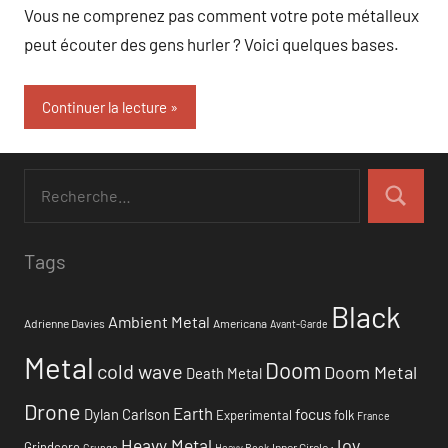
Vous ne comprenez pas comment votre pote métalleux
peut écouter des gens hurler ? Voici quelques bases.
Continuer la lecture
Tags
Black
Ambient Metal
Adrienne Davies
Americana
Avant-Garde
Metal
Doom
cold wave
Doom Metal
Death Metal
Drone
Earth
focus
Dylan Carlson
Experimental
folk
France
Heavy Metal
Joy
Grindcore
Inner Circle
Grunge
Heavy Rock