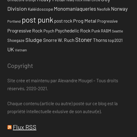
Division
Monomaniaqueries
Norway
Kaléidoscope
Neofolk
post punk
Prog Metal
post rock
Progressive
Portland
Progressive Rock
Psychedelic Rock
Psych
Punk
RABM
Seattle
Stoner
Sludge
Snorre W. Ruch
Thorns
top2021
Shoegaze
UK
Vietnam
Copyright
Site crée et maintenu par Alexandre Mougel – Tous droits
réservés, 2020-2021.
Chaque contenu (article ou autre) posté sur ce blog est la
propriété intellectuelle exlusive de son auteur(e).
Flux RSS