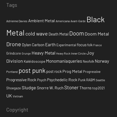
Tags
Black
Ambient Metal
Adrienne Davies
Americana
Avant-Garde
Metal
Doom
cold wave
Doom Metal
Death Metal
Drone
Earth
focus
Dylan Carlson
Experimental
folk
France
Heavy Metal
Joy
Grindcore
Inner Circle
Grunge
Heavy Rock
Division
Monomaniaqueries
Norway
Kaléidoscope
Neofolk
post punk
Prog Metal
post rock
Progressive
Portland
Progressive Rock
Psychedelic Rock
Psych
Punk
RABM
Seattle
Stoner
Sludge
Snorre W. Ruch
Thorns
top2021
Shoegaze
UK
Vietnam
Copyright