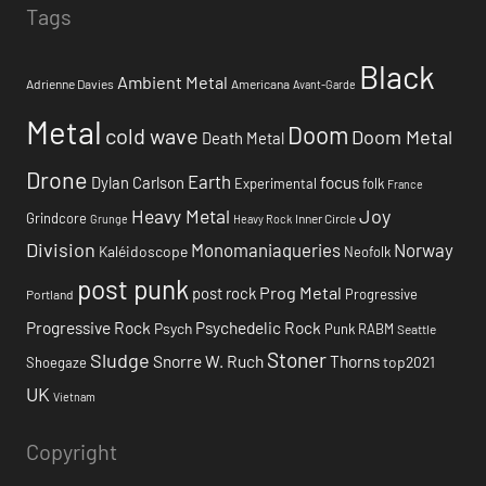
Tags
Black
Ambient Metal
Adrienne Davies
Americana
Avant-Garde
Metal
Doom
cold wave
Doom Metal
Death Metal
Drone
Earth
focus
Dylan Carlson
Experimental
folk
France
Heavy Metal
Joy
Grindcore
Inner Circle
Grunge
Heavy Rock
Division
Monomaniaqueries
Norway
Kaléidoscope
Neofolk
post punk
Prog Metal
post rock
Progressive
Portland
Progressive Rock
Psychedelic Rock
Psych
Punk
RABM
Seattle
Stoner
Sludge
Snorre W. Ruch
Thorns
top2021
Shoegaze
UK
Vietnam
Copyright