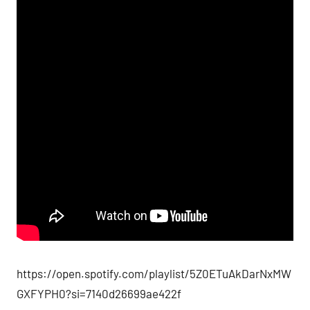
https://open.spotify.com/playlist/5Z0ETuAkDarNxMW
GXFYPH0?si=7140d26699ae422f