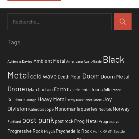
Tags
Black
Ambient Metal
Adrienne Davies
Americana
Avant-Garde
Metal
Doom
cold wave
Doom Metal
Death Metal
Drone
Earth
focus
Dylan Carlson
Experimental
folk
France
Heavy Metal
Joy
Grindcore
Inner Circle
Grunge
Heavy Rock
Division
Monomaniaqueries
Norway
Kaléidoscope
Neofolk
post punk
Prog Metal
post rock
Progressive
Portland
Progressive Rock
Psychedelic Rock
Psych
Punk
RABM
Seattle