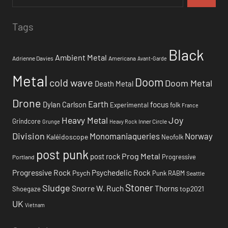
Tags
Black
Ambient Metal
Adrienne Davies
Americana
Avant-Garde
Metal
Doom
cold wave
Doom Metal
Death Metal
Drone
Earth
focus
Dylan Carlson
Experimental
folk
France
Heavy Metal
Joy
Grindcore
Inner Circle
Grunge
Heavy Rock
Division
Monomaniaqueries
Norway
Kaléidoscope
Neofolk
post punk
Prog Metal
post rock
Progressive
Portland
Progressive Rock
Psychedelic Rock
Psych
Punk
RABM
Seattle
Stoner
Sludge
Snorre W. Ruch
Thorns
top2021
Shoegaze
UK
Vietnam