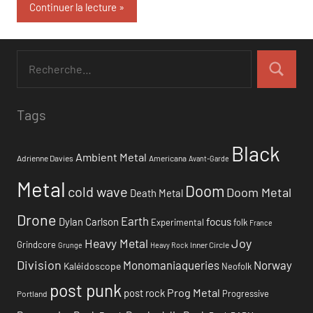
Continuer la lecture
Tags
Black
Ambient Metal
Adrienne Davies
Americana
Avant-Garde
Metal
Doom
cold wave
Doom Metal
Death Metal
Drone
Earth
focus
Dylan Carlson
Experimental
folk
France
Heavy Metal
Joy
Grindcore
Inner Circle
Grunge
Heavy Rock
Division
Monomaniaqueries
Norway
Kaléidoscope
Neofolk
post punk
Prog Metal
post rock
Progressive
Portland