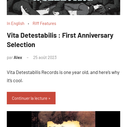
In English
Riff Features
Vita Detestabilis : First Anniversary
Selection
par
Alex
25 août 2023
Vita Detestabilis Records is one year old, and here’s why
it’s cool.
Continuer la lecture