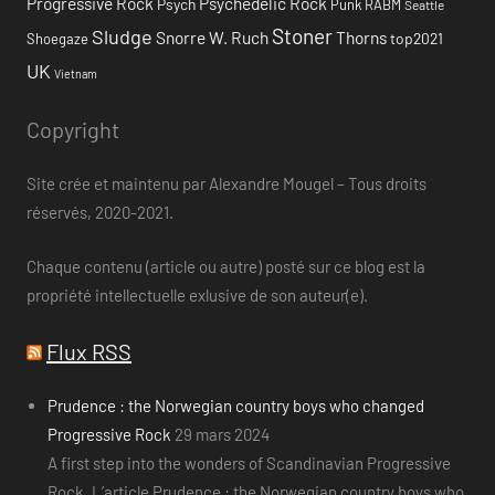
Progressive Rock
Psychedelic Rock
Psych
Punk
RABM
Seattle
Stoner
Sludge
Snorre W. Ruch
Thorns
top2021
Shoegaze
UK
Vietnam
Copyright
Site crée et maintenu par Alexandre Mougel – Tous droits
réservés, 2020-2021.
Chaque contenu (article ou autre) posté sur ce blog est la
propriété intellectuelle exlusive de son auteur(e).
Flux RSS
Prudence : the Norwegian country boys who changed
Progressive Rock
29 mars 2024
A first step into the wonders of Scandinavian Progressive
Rock. L’article Prudence : the Norwegian country boys who