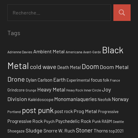
Tags
Black
Ambient Metal
Adrienne Davies
Americana
Avant-Garde
Metal
Doom
cold wave
Doom Metal
Death Metal
Drone
Earth
focus
Dylan Carlson
Experimental
folk
France
Heavy Metal
Joy
Grindcore
Inner Circle
Grunge
Heavy Rock
Division
Monomaniaqueries
Norway
Kaléidoscope
Neofolk
post punk
Prog Metal
post rock
Progressive
Portland
Progressive Rock
Psychedelic Rock
Psych
Punk
RABM
Seattle
Stoner
Sludge
Snorre W. Ruch
Thorns
top2021
Shoegaze