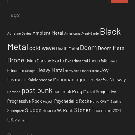
Tags
Black
Ambient Metal
Adrienne Davies
Americana
Avant-Garde
Metal
Doom
cold wave
Doom Metal
Death Metal
Drone
Earth
focus
Dylan Carlson
Experimental
folk
France
Heavy Metal
Joy
Grindcore
Inner Circle
Grunge
Heavy Rock
Division
Monomaniaqueries
Norway
Kaléidoscope
Neofolk
post punk
Prog Metal
post rock
Progressive
Portland
Progressive Rock
Psychedelic Rock
Psych
Punk
RABM
Seattle
Stoner
Sludge
Snorre W. Ruch
Thorns
top2021
Shoegaze
UK
Vietnam