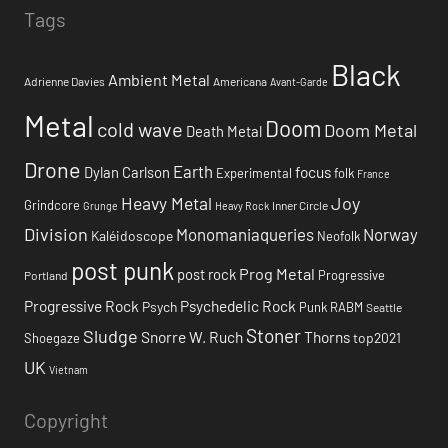
Tags
Black
Ambient Metal
Adrienne Davies
Americana
Avant-Garde
Metal
Doom
cold wave
Doom Metal
Death Metal
Drone
Earth
focus
Dylan Carlson
Experimental
folk
France
Heavy Metal
Joy
Grindcore
Inner Circle
Grunge
Heavy Rock
Division
Monomaniaqueries
Norway
Kaléidoscope
Neofolk
post punk
Prog Metal
post rock
Progressive
Portland
Progressive Rock
Psychedelic Rock
Psych
Punk
RABM
Seattle
Stoner
Sludge
Snorre W. Ruch
Thorns
top2021
Shoegaze
UK
Vietnam
Copyright