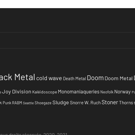
ack Metal
Doom
cold wave
Doom Metal
Death Metal
Joy Division
Monomaniaqueries
Norway
Kaléidoscope
Neofolk
e
Po
Stoner
Sludge
k
Snorre W. Ruch
Thorns
Punk
RABM
Shoegaze
Seattle
Tous droits réservés, 2020-2021.