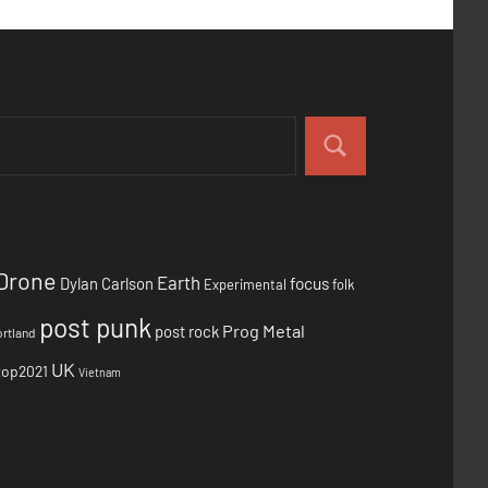
Drone
Earth
focus
Dylan Carlson
Experimental
folk
post punk
Prog Metal
post rock
rtland
UK
top2021
Vietnam