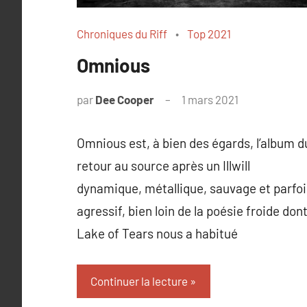
Chroniques du Riff
Top 2021
Omnious
par
Dee Cooper
1 mars 2021
1
commentaire
Omnious est, à bien des égards, l’album d
retour au source après un Illwill
dynamique, métallique, sauvage et parfoi
agressif, bien loin de la poésie froide don
Lake of Tears nous a habitué
Continuer la lecture