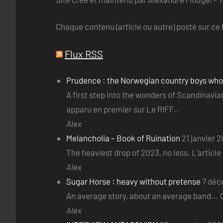
Chaque contenu (article ou autre) posté sur ce b
Flux RSS
Prudence : the Norwegian country boys wh
A first step into the wonders of Scandinav
apparu en premier sur Le RIFF..
Alex
Melancholia – Book of Ruination
21 janvier 
The heaviest drop of 2023, no less. L’articl
Alex
Sugar Horse : heavy without pretense
7 déc
An average story, about an average band... O
Alex