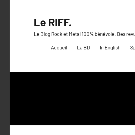
Aller
au
Le RIFF.
contenu
Le Blog Rock et Metal 100% bénévole. Des revue
Accueil
La BD
In English
Sp