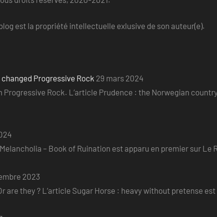
log est la propriété intellectuelle exlusive de son auteur(e).
o changed Progressive Rock
29 mars 2024
ian Progressive Rock. L’article Prudence : the Norwegian count
2024
e Melancholia – Book of Ruination est apparu en premier sur Le R
embre 2023
r are they ? L’article Sugar Horse : heavy without pretense est