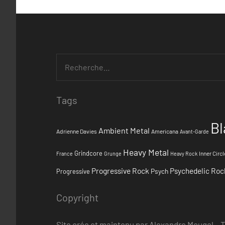
Tags
Bl
Ambient Metal
Adrienne Davies
Americana
Avant-Garde
Heavy Metal
Grindcore
Inner Circl
France
Grunge
Heavy Rock
Progressive Rock
Psychedelic Roc
Psych
Progressive
Copyright
Site crée et maintenu par Alexandre Mougel – 