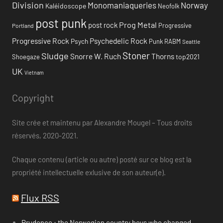
Division
Monomaniaqueries
Norway
Kaléidoscope
Neofolk
post punk
Prog Metal
post rock
Progressive
Portland
Progressive Rock
Psychedelic Rock
Psych
Punk
RABM
Seattle
Stoner
Sludge
Snorre W. Ruch
Thorns
top2021
Shoegaze
UK
Vietnam
Copyright
Site crée et maintenu par Alexandre Mougel – Tous droits
réservés, 2020-2021.
Chaque contenu (article ou autre) posté sur ce blog est la
propriété intellectuelle exlusive de son auteur(e).
Flux RSS
Prudence : the Norwegian country boys who changed