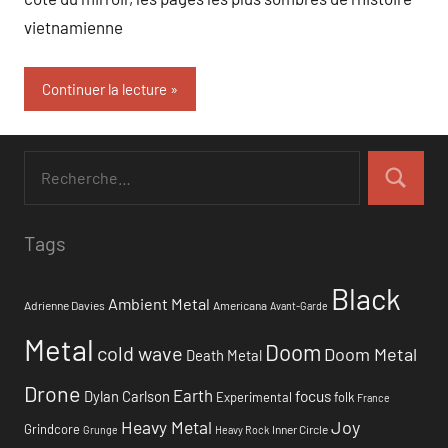
vietnamienne
Continuer la lecture
Tags
Black
Ambient Metal
Adrienne Davies
Americana
Avant-Garde
Metal
Doom
cold wave
Doom Metal
Death Metal
Drone
Earth
focus
Dylan Carlson
Experimental
folk
France
Heavy Metal
Joy
Grindcore
Inner Circle
Grunge
Heavy Rock