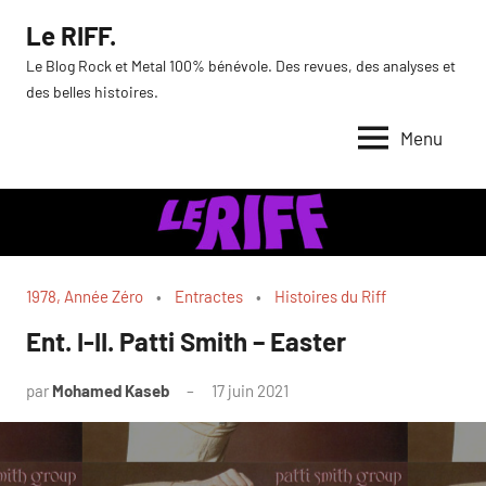
Aller
Le RIFF.
au
Le Blog Rock et Metal 100% bénévole. Des revues, des analyses et
contenu
des belles histoires.
Menu
1978, Année Zéro
Entractes
Histoires du Riff
Ent. I-II. Patti Smith – Easter
par
Mohamed Kaseb
17 juin 2021