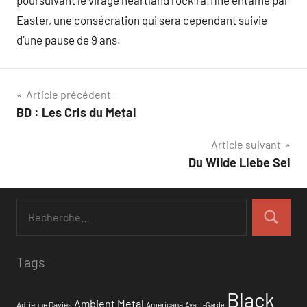
poursuivant le virage heartland rock raffiné entamé par
Easter, une consécration qui sera cependant suivie
d’une pause de 9 ans.
Navigation
Article précédent
BD : Les Cris du Metal
de
Article suivant
l’article
Du Wilde Liebe Sei
Tags
Black
Ambient Metal
Adrienne Davies
Americana
Avant-Garde