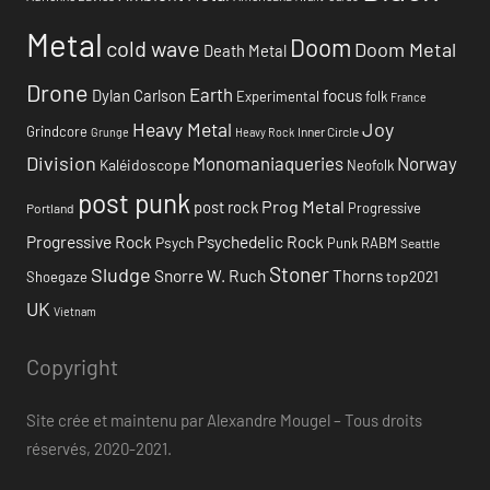
Metal
Doom
cold wave
Doom Metal
Death Metal
Drone
Earth
focus
Dylan Carlson
Experimental
folk
France
Heavy Metal
Joy
Grindcore
Inner Circle
Grunge
Heavy Rock
Division
Monomaniaqueries
Norway
Kaléidoscope
Neofolk
post punk
Prog Metal
post rock
Progressive
Portland
Progressive Rock
Psychedelic Rock
Psych
Punk
RABM
Seattle
Stoner
Sludge
Snorre W. Ruch
Thorns
top2021
Shoegaze
UK
Vietnam
Copyright
Site crée et maintenu par Alexandre Mougel – Tous droits
réservés, 2020-2021.