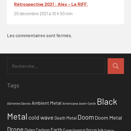
Rétrospective 2021 : Alex – Le RIFF.
20 décembre 2021 à 10 h 50 min
Les commentaires sont fermés.
Tags
Black
Ambient Metal
Adrienne Davies
Americana
Avant-Garde
Metal
Doom
cold wave
Doom Metal
Death Metal
Drone
Earth
focus
Dylan Carlson
Experimental
folk
France