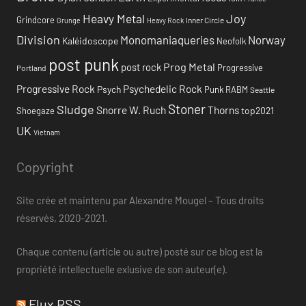
Heavy Metal
Joy
Grindcore
Inner Circle
Grunge
Heavy Rock
Division
Monomaniaqueries
Norway
Kaléidoscope
Neofolk
post punk
Prog Metal
post rock
Progressive
Portland
Progressive Rock
Psychedelic Rock
Psych
Punk
RABM
Seattle
Stoner
Sludge
Snorre W. Ruch
Thorns
top2021
Shoegaze
UK
Vietnam
Copyright
Site crée et maintenu par Alexandre Mougel – Tous droits
réservés, 2020-2021.
Chaque contenu (article ou autre) posté sur ce blog est la
propriété intellectuelle exlusive de son auteur(e).
Flux RSS