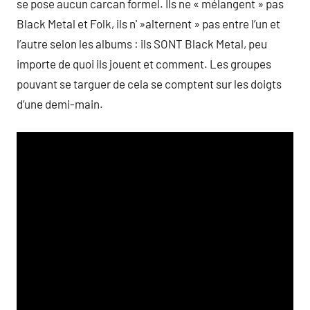
se pose aucun carcan formel. Ils ne « mélangent » pas
Black Metal et Folk, ils n' »alternent » pas entre l’un et
l’autre selon les albums : ils SONT Black Metal, peu
importe de quoi ils jouent et comment. Les groupes
pouvant se targuer de cela se comptent sur les doigts
d’une demi-main.