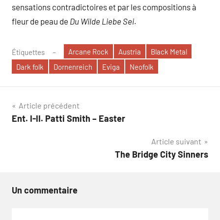
sensations contradictoires et par les compositions à
fleur de peau de
Du Wilde Liebe Sei
.
Arcane Rock
Austria
Black Metal
Étiquettes
Dark folk
Dornenreich
Eviga
Neofolk
Navigation
Article précédent
Ent. I-II. Patti Smith – Easter
de
Article suivant
l’article
The Bridge City Sinners
Un commentaire