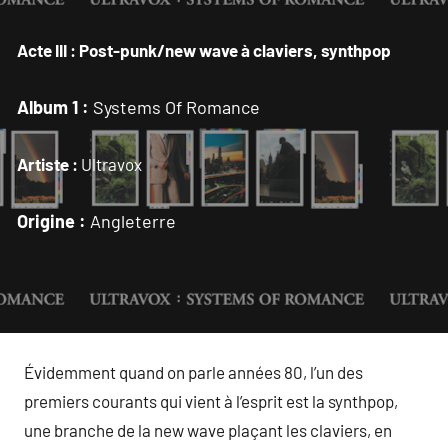
Acte III : Post-punk/new wave à claviers, synthpop
Album 1 :
Systems Of Romance
Artiste :
Ultravox
Origine :
Angleterre
Évidemment quand on parle années 80, l’un des
premiers courants qui vient à l’esprit est la synthpop,
une branche de la new wave plaçant les claviers, en