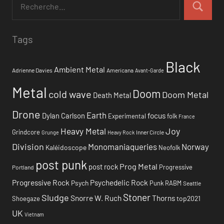
Tags
Black
Ambient Metal
Adrienne Davies
Americana
Avant-Garde
Metal
Doom
cold wave
Doom Metal
Death Metal
Drone
Earth
focus
Dylan Carlson
Experimental
folk
France
Heavy Metal
Joy
Grindcore
Inner Circle
Grunge
Heavy Rock
Division
Monomaniaqueries
Norway
Kaléidoscope
Neofolk
post punk
Prog Metal
post rock
Progressive
Portland
Progressive Rock
Psychedelic Rock
Psych
Punk
RABM
Seattle
Stoner
Sludge
Snorre W. Ruch
Thorns
top2021
Shoegaze
UK
Vietnam