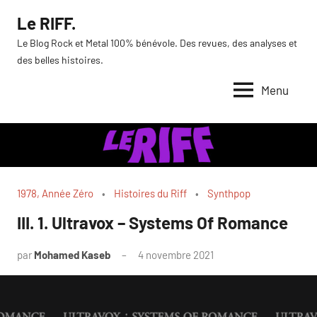
Aller
Le RIFF.
au
Le Blog Rock et Metal 100% bénévole. Des revues, des analyses et
contenu
des belles histoires.
Menu
1978, Année Zéro
Histoires du Riff
Synthpop
III. 1. Ultravox – Systems Of Romance
par
Mohamed Kaseb
4 novembre 2021