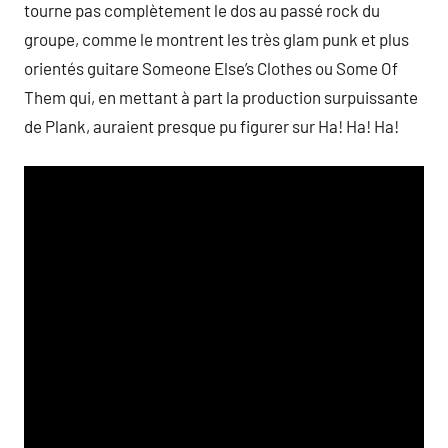
tourne pas complètement le dos au passé rock du
groupe, comme le montrent les très glam punk et plus
orientés guitare Someone Else’s Clothes ou Some Of
Them qui, en mettant à part la production surpuissante
de Plank, auraient presque pu figurer sur Ha! Ha! Ha!