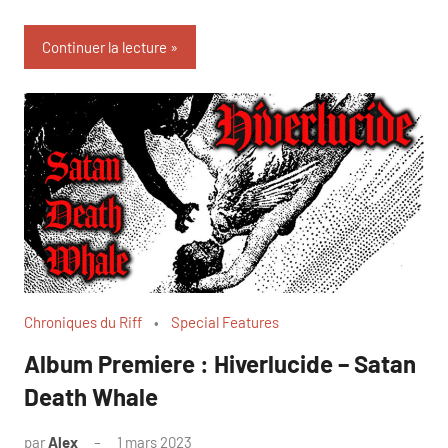
Continuer la lecture
Chroniques du Riff
Special Features
Album Premiere : Hiverlucide – Satan
Death Whale
par
Alex
1 mars 2023