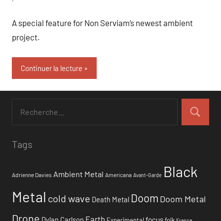
A special feature for Non Serviam’s newest ambient
project.
Continuer la lecture
Tags
Black
Ambient Metal
Adrienne Davies
Americana
Avant-Garde
Metal
Doom
cold wave
Doom Metal
Death Metal
Drone
Earth
focus
Dylan Carlson
Experimental
folk
France