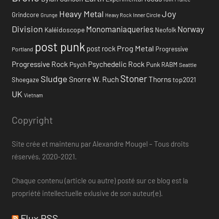
Heavy Metal
Joy
Grindcore
Inner Circle
Grunge
Heavy Rock
Division
Monomaniaqueries
Norway
Kaléidoscope
Neofolk
post punk
Prog Metal
post rock
Progressive
Portland
Progressive Rock
Psychedelic Rock
Psych
Punk
RABM
Seattle
Stoner
Sludge
Snorre W. Ruch
Thorns
top2021
Shoegaze
UK
Vietnam
Copyright
Site crée et maintenu par Alexandre Mougel – Tous droits
réservés, 2020-2021.
Chaque contenu (article ou autre) posté sur ce blog est la
propriété intellectuelle exlusive de son auteur(e).
Flux RSS