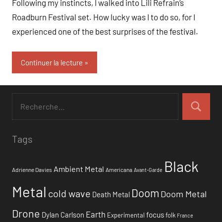
Following my instincts, I walked into Lili Refrain’s
Roadburn Festival set. How lucky was I to do so, for I
experienced one of the best surprises of the festival.
Continuer la lecture
Tags
Black
Ambient Metal
Adrienne Davies
Americana
Avant-Garde
Metal
Doom
cold wave
Doom Metal
Death Metal
Drone
Earth
focus
Dylan Carlson
Experimental
folk
France