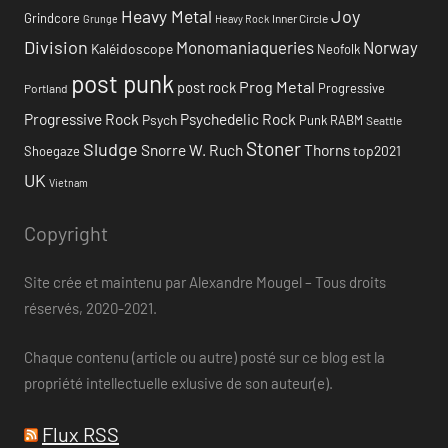
Heavy Metal
Joy
Grindcore
Inner Circle
Grunge
Heavy Rock
Division
Monomaniaqueries
Norway
Kaléidoscope
Neofolk
post punk
Prog Metal
post rock
Progressive
Portland
Progressive Rock
Psychedelic Rock
Psych
Punk
RABM
Seattle
Stoner
Sludge
Snorre W. Ruch
Thorns
top2021
Shoegaze
UK
Vietnam
Copyright
Site crée et maintenu par Alexandre Mougel – Tous droits
réservés, 2020-2021.
Chaque contenu (article ou autre) posté sur ce blog est la
propriété intellectuelle exlusive de son auteur(e).
Flux RSS