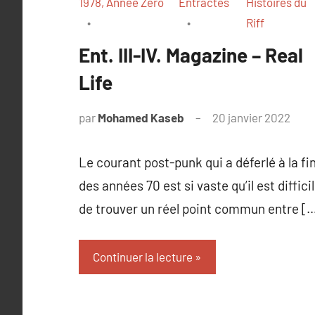
1978, Année Zéro
Entractes
Histoires du
Riff
Ent. III-IV. Magazine – Real
Life
par
Mohamed Kaseb
20 janvier 2022
Le courant post-punk qui a déferlé à la fi
des années 70 est si vaste qu’il est diffici
de trouver un réel point commun entre [
Continuer la lecture