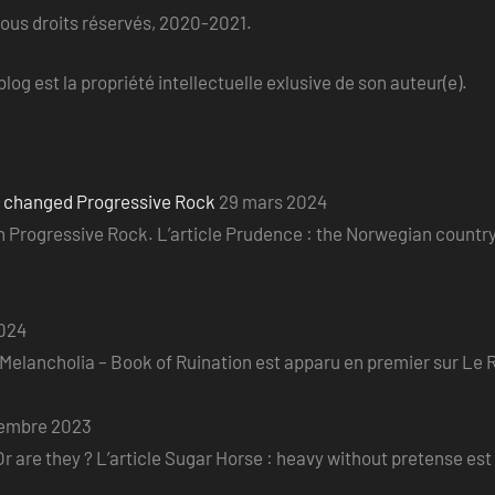
Tous droits réservés, 2020-2021.
log est la propriété intellectuelle exlusive de son auteur(e).
o changed Progressive Rock
29 mars 2024
ian Progressive Rock. L’article Prudence : the Norwegian count
2024
e Melancholia – Book of Ruination est apparu en premier sur Le R
embre 2023
r are they ? L’article Sugar Horse : heavy without pretense est