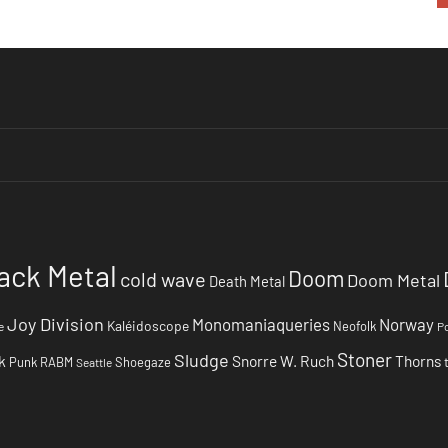
ack Metal
Doom
cold wave
Doom Metal
Death Metal
Joy Division
Monomaniaqueries
Norway
Kaléidoscope
Neofolk
e
Po
Stoner
Sludge
k
Snorre W. Ruch
Thorns
Punk
RABM
Shoegaze
Seattle