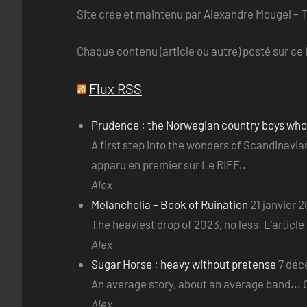
Site crée et maintenu par Alexandre Mougel – 
Chaque contenu (article ou autre) posté sur ce b
Flux RSS
Prudence : the Norwegian country boys wh
A first step into the wonders of Scandinav
apparu en premier sur Le RIFF..
Alex
Melancholia – Book of Ruination
21 janvier 
The heaviest drop of 2023, no less. L’articl
Alex
Sugar Horse : heavy without pretense
7 déc
An average story, about an average band... O
Alex