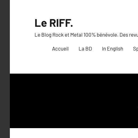
Aller
au
Le RIFF.
contenu
Le Blog Rock et Metal 100% bénévole. Des revue
Accueil
La BD
In English
Sp