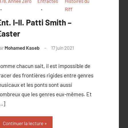
978, Année Zéro
Entractes
Histoires du
Riff
Ent. I-II. Patti Smith –
Easter
ar
Mohamed Kaseb
17 juin 2021
omme chacun sait, il est impossible de
racer des frontières rigides entre genres
usicaux et les ponts sont aussi
ombreux que les genres eux-mêmes. Et
…]
Continuer la lecture