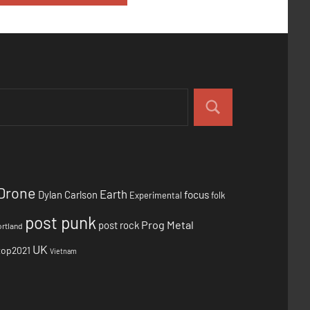
Drone
Earth
focus
Dylan Carlson
Experimental
folk
post punk
Prog Metal
post rock
rtland
UK
top2021
Vietnam