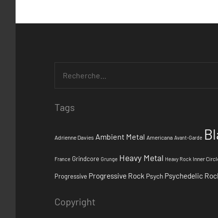
Tags
Bl
Ambient Metal
Adrienne Davies
Americana
Avant-Garde
Heavy Metal
Grindcore
Inner Circl
France
Grunge
Heavy Rock
Progressive Rock
Psychedelic Roc
Psych
Progressive
Copyright