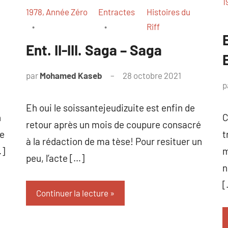
1
1978, Année Zéro
Entractes
Histoires du
Riff
Ent. II-III. Saga – Saga
par
Mohamed Kaseb
28 octobre 2021
p
Eh oui le soissantejeudizuite est enfin de
n
C
retour après un mois de coupure consacré
le
t
à la rédaction de ma tèse! Pour resituer un
…]
m
peu, l’acte […]
n
[
Continuer la lecture